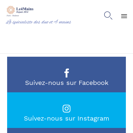

Le spécialiste des duo et 4 mains
Ski
to
co
Suivez-nous sur Facebook
Suivez-nous sur Instagram