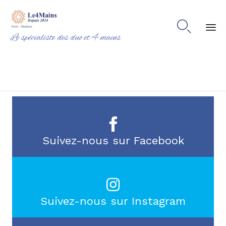

Le spécialiste des duo et 4 mains
Ski
to
co
Suivez-nous sur Facebook
Suivez-nous sur Instagram