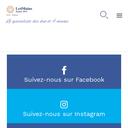

Le spécialiste des duo et 4 mains
Ski
to
co
Suivez-nous sur Facebook
Suivez-nous sur Instagram